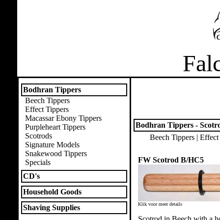
Fal
Bodhran Tippers
Beech Tippers
Effect Tippers
Macassar Ebony Tippers
Bodhran Tippers - Scotr
Purpleheart Tippers
Scotrods
Beech Tippers
|
Effect
Signature Models
Snakewood Tippers
FW Scotrod B/HC5
Specials
CD's
Household Goods
Klik voor meer details
Shaving Supplies
Scotrod in Beech with a 